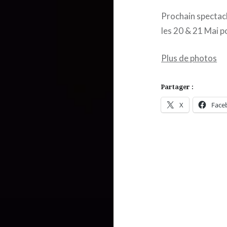
Prochain spectacle
les 20 & 21 Mai p
Plus de photos
Partager :
X
Face
Navigation
de