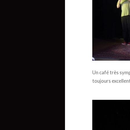
Un café très symp
toujours excellen