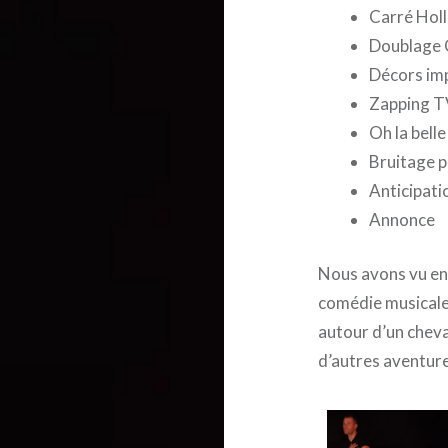
Carré Hol
Doublage 
Décors im
Zapping 
Oh la bell
Bruitage p
Anticipati
Annonce
Nous avons vu en 
comédie musicale,
autour d’un cheval
d’autres aventur