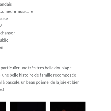
landais
Comédie musicale
posé
TV
e chanson
ublic
on
particulier une très très belle doublage
 une belle histoire de famille recomposée
 à bascule, un beau poème, de la joie et bien
es!