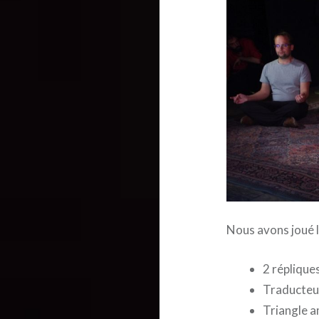
Nous avons joué l
2 réplique
Traducteu
Triangle 