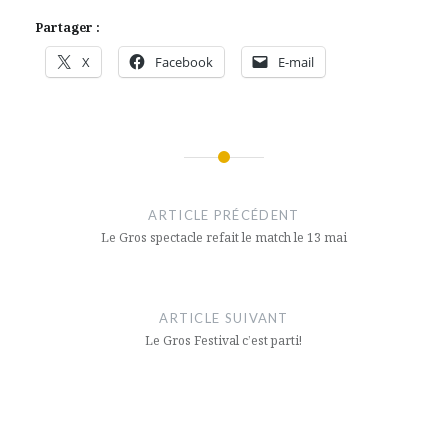
Partager :
X
Facebook
E-mail
Navigation
de
ARTICLE PRÉCÉDENT
l’article
Le Gros spectacle refait le match le 13 mai
ARTICLE SUIVANT
Le Gros Festival c’est parti!