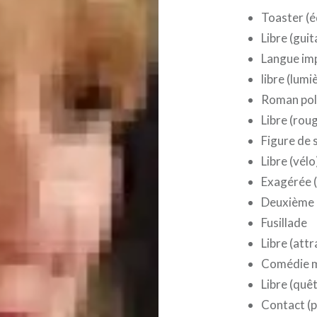
Toaster (é
Libre (guit
Langue imp
libre (lumi
Roman poli
Libre (rou
Figure de s
Libre (vélo
Exagérée 
Deuxième m
Fusillade
Libre (attr
Comédie m
Libre (quê
Contact (