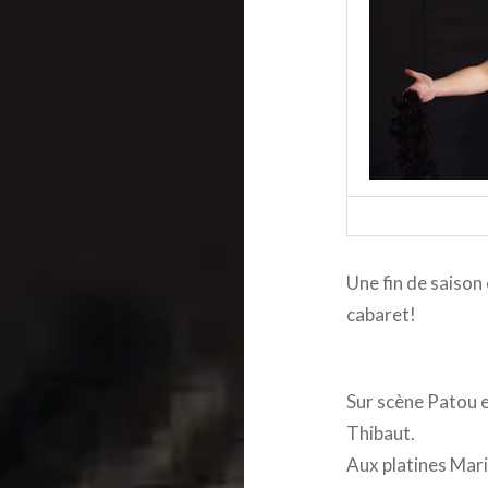
Une fin de saison
cabaret!
Sur scène Patou 
Thibaut.
Aux platines Mari