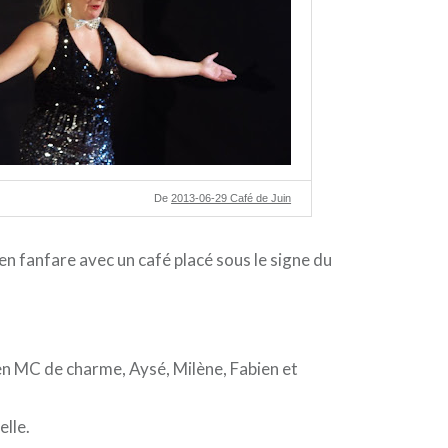
De
2013-06-29 Café de Juin
 en fanfare avec un café placé sous le signe du
en MC de charme, Aysé, Milène, Fabien et
elle.