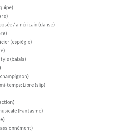
quipe)
are)
osée / américain (danse)
ère)
cier (espiègle)
ge)
tyle (balais)
)
(champignon)
i-temps: Libre (slip)
action)
usicale (Fantasme)
te)
passionnément)