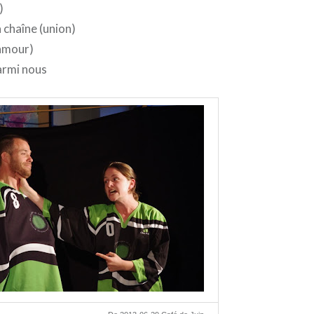
)
a chaîne (union)
samour)
armi nous