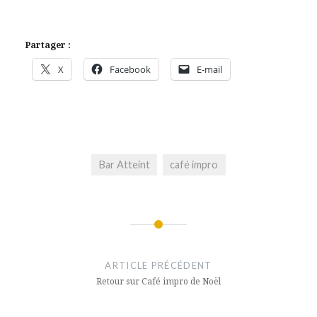
Partager :
X
Facebook
E-mail
Bar Atteint
café impro
Navigation
de
ARTICLE PRÉCÉDENT
l’article
Retour sur Café impro de Noël