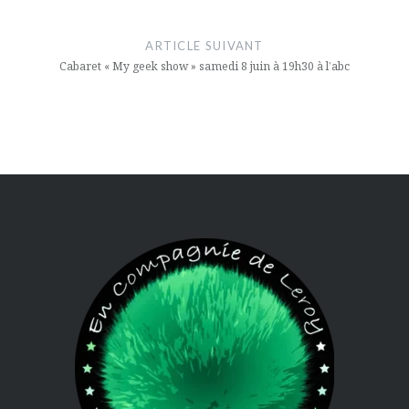
ARTICLE SUIVANT
Cabaret « My geek show » samedi 8 juin à 19h30 à l’abc