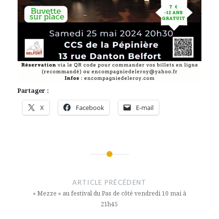
Partager :
X
Facebook
E-mail
Navigation
de
ARTICLE PRÉCÉDENT
l’article
« Mezze » au festival du Pas de côté vendredi 10 mai à
21h45