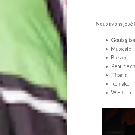
Nous avons joué l
Goulag (sa
Musicale
Buzzer
Peau de c
Titanic
Remake
Western