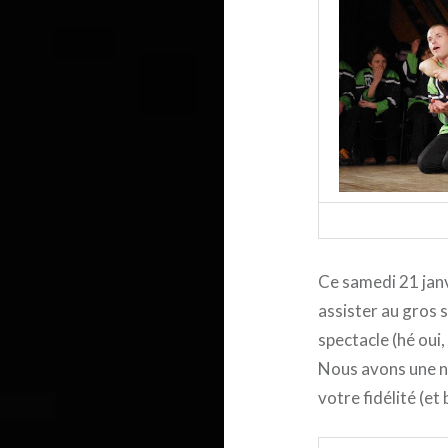
Ce samedi 21 janv
assister au gros
spectacle (hé oui,
Nous avons une no
votre fidélité (e