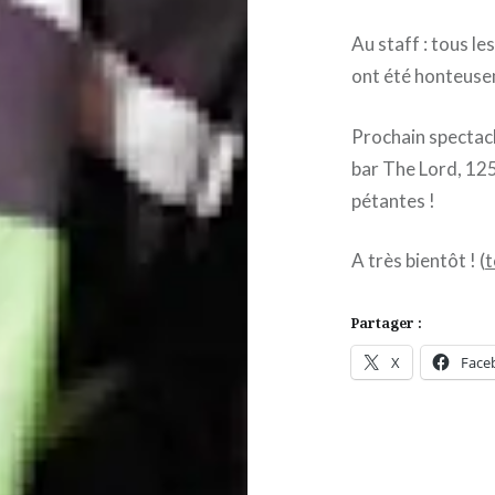
Au staff : tous le
ont été honteusem
Prochain spectac
bar The Lord, 12
pétantes !
A très bientôt ! (
t
Partager :
X
Face
Navigation