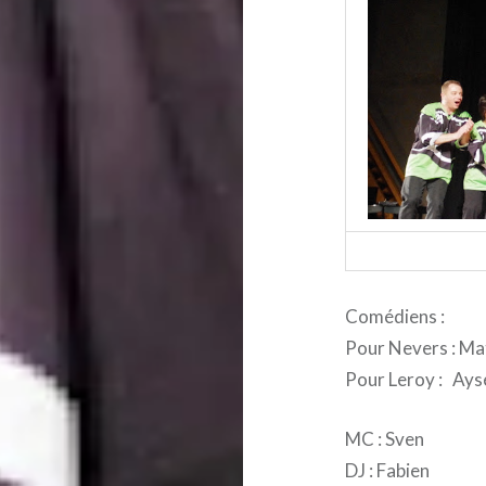
Comédiens :
Pour Nevers : Mat
Pour Leroy : Aysé
MC : Sven
DJ : Fabien