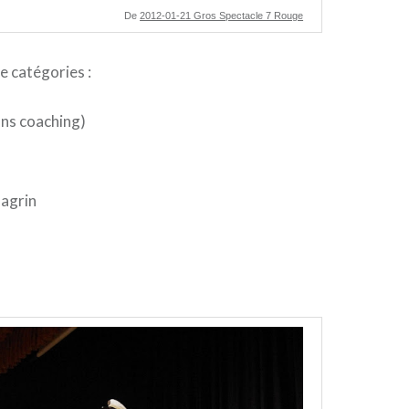
De
2012-01-21 Gros Spectacle 7 Rouge
e catégories :
ns coaching)
hagrin