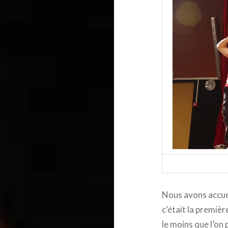
Nous avons accuei
c’était la premièr
le moins que l’on p