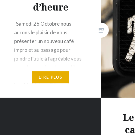
X
d’heure
E-ma
Samedi 26 Octobre nous
aurons le plaisir de vous
présenter un nouveau café
impro et au passage pour
joindre l’utile à l’agréable vous
rappeler que l’on change d’heure
dimanche 🙂 ! Il se déroulera au
LIRE PLUS
bar A la Maison (35 rue de
Mulhouse 90000 BELFORT en
face de l’hôpital). Coup d’envoi
à 20h30 – visez 20h pour avoir
Le
de la…
ca