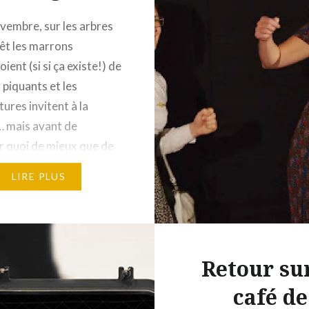
vembre, sur les arbres
rêt les marrons
ient (si si ça existe!) de
 piquants et les
ures invitent à la
 mais avant de
 quoi de mieux que de
 un café impro nouvelle
LIRE PLUS
enrichie en
ges? Mais rien voyons!
tombe à merveille car ce
…
Retour sur
café de