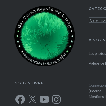
X
CATÉGO
E-ma
Catégorie
A NOUS
Les photos
Vidéos de 
NOUS SUIVRE
Connexion
(interne)
Facebook
X
YouTube
Instagram
Mentions l