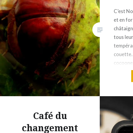
C’est No
et en fo
châtaigno
tous leur
températ
couette…
cocooner
déguster
formule 
personna
Et cela 
samedi
Café du
Partager :
changement