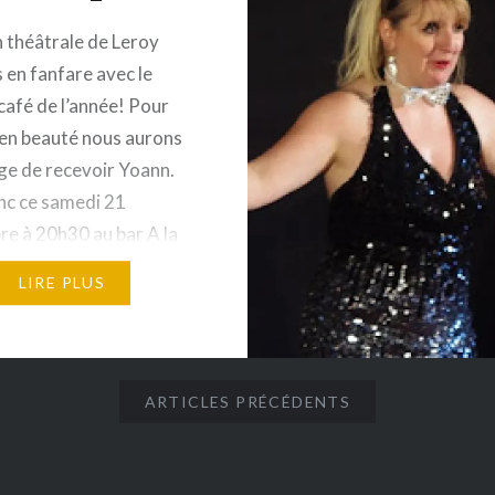
n théâtrale de Leroy
 en fanfare avec le
café de l’année! Pour
en beauté nous aurons
ège de recevoir Yoann.
nc ce samedi 21
e à 20h30 au bar A la
35 rue de
LIRE PLUS
e 90000 BELFORT en
’hôpital). Coup d’envoi
– visez 20h pour avoir
ce et le…
ARTICLES PRÉCÉDENTS