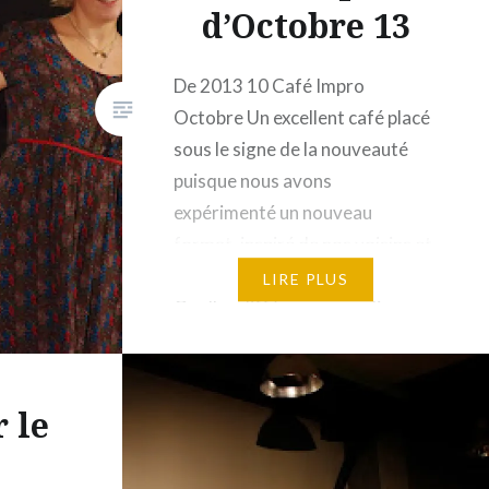
d’Octobre 13
De 2013 10 Café Impro
Octobre Un excellent café placé
sous le signe de la nouveauté
puisque nous avons
expérimenté un nouveau
format, inspiré de nos voisins et
amis les Ragondins Joyeux!
LIRE PLUS
Quelles différences me direz-
vous? Les comédiens arrivent en
costume et en personnages
qu’ils retrouvent entre chaque
 le
impro, les coaching sont variés
(en équipe,…