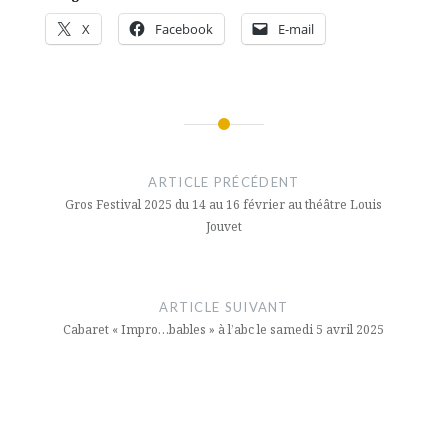
X
Facebook
E-mail
Navigation
de
ARTICLE PRÉCÉDENT
l’article
Gros Festival 2025 du 14 au 16 février au théâtre Louis
Jouvet
ARTICLE SUIVANT
Cabaret « Impro…bables » à l’abc le samedi 5 avril 2025