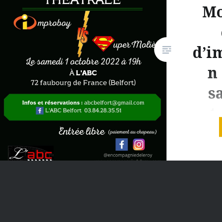
Mo
équipe française et belfortaine,
se mesurera au talent des 6 rats
de Martigny, équipe venue tout
d’i
droit de…
n
Partager :
s
X
Facebook
oct
E-mail
Improboy
grand I
de son p
cabaret d
ans ! Im