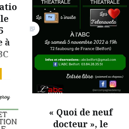
Compagnie de Leroy a plus
atio
d’une impro dans son traîneau
le
et plus d’un tour dans sa hotte…
5
D’ailleurs, il y aura peut-être…
peut-être… une comédie
 à
romantique…
BC
Partager :
 soirées
X
Facebook
 venir
E-mail
i 5
V
« Quoi de neuf
le, avant
docteur », le
joué en