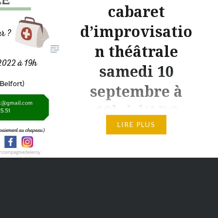
cabaret
d’improvisatio
 d’infos
r la…
n théâtrale
samedi 10
septembre à
19h à l’ABC
LIRE PLUS
Il fait beau, il fait encore chaud,
les rues se remplissent, les gens
se dépêchent… C’est la rentrée !
Et avec elle, les spectacles d’En
Compagnie de Leroy
reprennent. Nous voici donc de