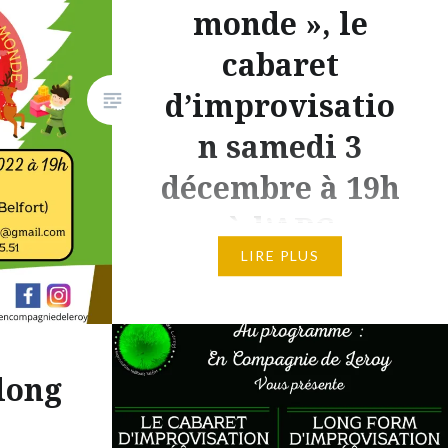
monde », le
cabaret
d’improvisatio
n samedi 3
décembre à 19h
à l’ABC
LIRE PLUS
Vous en avez marre d’entendre
parler toujours des mêmes
sujets, comme par exemple le
foot ? Venez alors voir notre
long
spectacle cabaret « Fête Noël
autour du monde » ! En