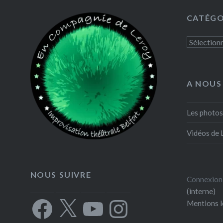
maître d
CATÉGO
plus tard
Improman
Catégorie
et de se 
console 
qu’Impro
A NOUS
Partager :
Les photos
X
Vidéos de 
E-ma
NOUS SUIVRE
Connexion
(interne)
Facebook
X
YouTube
Instagram
Mentions l