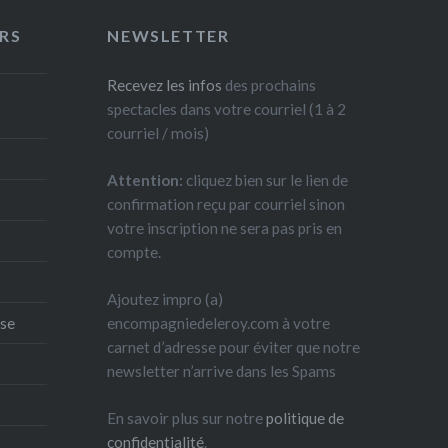
retour à l’ABC, tous frais tous
URS
NEWSLETTER
beaux, avec notre spectacle sur
le thème « Quoi de neuf
Recevez les infos
des prochains
docteur ». Comme d’habitude,
spectacles dans votre courriel (1 à 2
vous pouvez réserver…
courriel / mois)
Attention:
cliquez bien sur le lien de
Partager :
confirmation reçu par courriel sinon
X
Facebook
votre inscription ne sera pas pris en
compte.
E-mail
Ajoutez impro (a)
encompagniedeleroy.com à votre
ise
carnet d’adresse pour éviter que notre
newsletter n’arrive dans les Spams
En savoir plus sur notre
politique de
confidentialité
.