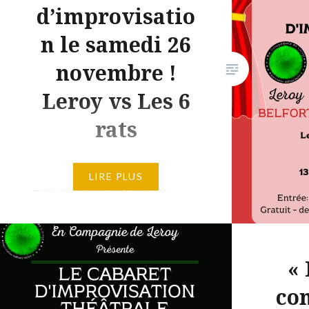
tiendrez
d’improvisatio
ans. Il 
n le samedi 26
nous, m
novembre !
de Leroy
et rigol
Leroy vs Les 6
voir dan
rats
spectac
Partager :
Attention attention, pour notre
LIRE PLUS
gros spectacle du mois de
X
novembre, c’est un match
E-ma
d’improvisation que nous vous
proposons ! Du dynamisme, du
«
suspense et des idées folles
sont prévus pour ce moment
con
rare. En Compagnie de Leroy,