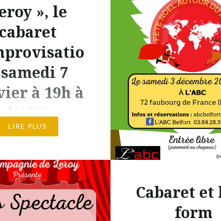
eroy », le
cabaret
mprovisatio
 samedi 7
vier à 19h à
l’ABC
LIRE PLUS
us les ans, vous avez
 pris une liste
able de bonnes
ns, très créatives,
Cabaret et 
s, éthiques et
form
ses, que vous ne