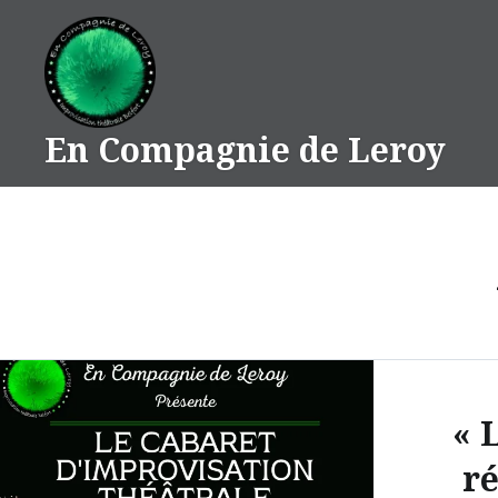
Accéder
au
contenu
principal
En Compagnie de Leroy
« 
ré