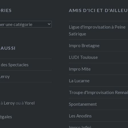
e cérémonie. 10 ans
RIES
AMIS D'ICI ET D'AILLE
, il est temps pour
 de partir à la retraite
s
Ligue d'Improvisation à Peine
reposer derrière la
Satirique
DJ, pendant
Impro Bretagne
boy fait…
 AUSSI
LUDI Toulouse
 des Spectacles
Impro Mite
Facebook
Leroy
La Lucarne
il
Troupe d'Improvisation Renna
 à
Leroy
ou à
Yorel
Spontanement
Les Anodins
égales
Impro Infini