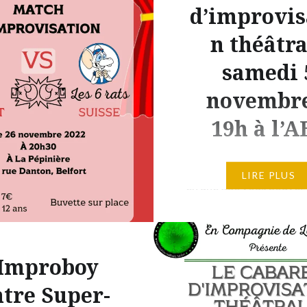
 pas, comme tous les
d’improvis
en est de même pour
n théâtra
embres d’En Compagnie
samedi 
. Pour savoir lesquelles
er un coup, venez nous
novembre
s notre premier
19h à l’A
le…
Cette fois, ce sont deux
LIRE PLUS
en une que vous pouvez
Facebook
savourer à l’ABC, samed
il
novembre à 19h. « La T
s’invite » au cabaret
 Improboy
d’improvisation théâtra
de laisser place aux
tre Super-
« Telenovela », qui sera 