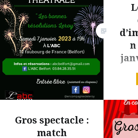
L
d’i
n
jan
Comme to
sûrement
intermin
résolutio
Gros spectacle :
sérieuse
match
ambitieu